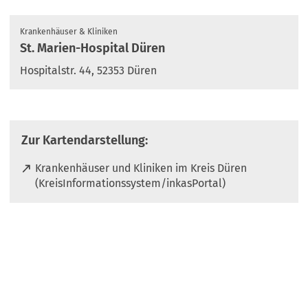
Krankenhäuser & Kliniken
St. Marien-Hospital Düren
Hospitalstr. 44, 52353 Düren
Zur Kartendarstellung:
Krankenhäuser und Kliniken im Kreis Düren
(
(KreisInformationssystem/inkasPortal)
Ö
f
f
n
e
t
i
n