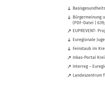
Basisgesundheits
Bürgermeinung u
PDF
-Datei
639
(
EUPREVENT- Proj
Ö
Euregionale Juge
f
f
Feinstaub im Kre
n
(
Inkas-Portal Kre
e
Ö
t
(
Interreg – Eureg
f
i
Ö
f
(
Landeszentrum f
n
f
n
Ö
e
f
e
f
i
n
t
f
n
e
i
n
e
t
n
e
m