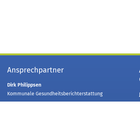
Ansprechpartner
Dirk Philippsen
Kommunale Gesundheitsberichterstattung
Fon:
+49 2421 22 1053010
Fax:
+49 2421 22 2232
Mail:
gesundheitskonferenz
kreis-dueren
de