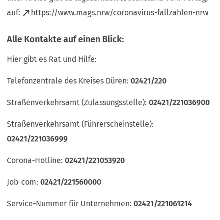
(Öffnet
auf:
https://www.mags.nrw/coronavirus-fallzahlen-nrw
in
Alle Kontakte auf einen Blick:
einem
neuen
Hier gibt es Rat und Hilfe:
Tab)
Telefonzentrale des Kreises Düren:
02421/220
Straßenverkehrsamt (Zulassungsstelle):
02421/221036900
Straßenverkehrsamt (Führerscheinstelle):
02421/221036999
Corona-Hotline:
02421/221053920
Job-com:
02421/221560000
Service-Nummer für Unternehmen:
02421/221061214