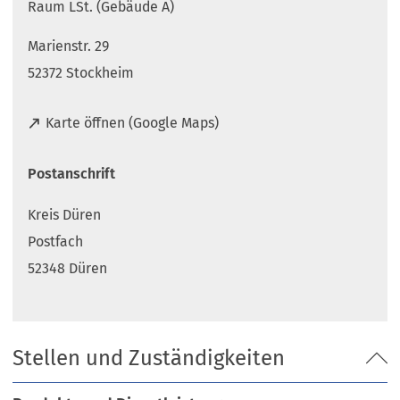
Raum LSt. (Gebäude A)
Marienstr. 29
52372 Stockheim
(
Karte öffnen (Google Maps)
Ö
f
Postanschrift
f
n
Kreis Düren
e
t
Postfach
i
52348 Düren
n
e
i
n
Stellen und Zuständigkeiten
e
m
n