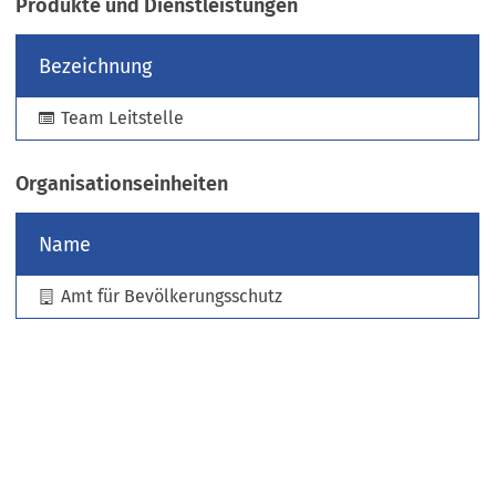
Produkte und Dienstleistungen
e
u
Bezeichnung
e
n
Team Leitstelle
T
a
b
Organisationseinheiten
)
Name
Amt für Bevölkerungsschutz