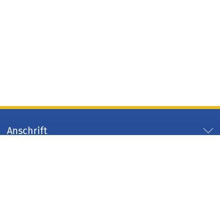
Anschrift
Servicezeiten
Servicelinks
Arbeitgeber Kreis Düren