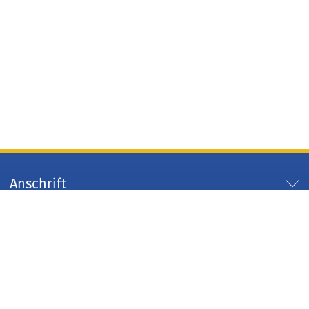
Anschrift
Servicezeiten
Servicelinks
Arbeitgeber Kreis Düren