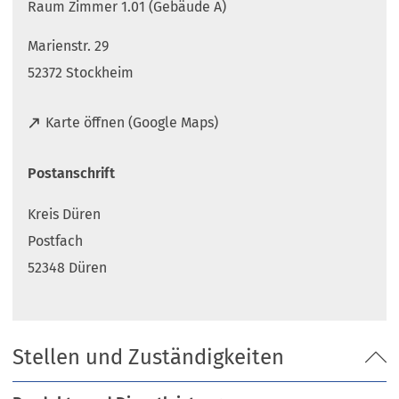
Raum Zimmer 1.01 (Gebäude A)
Marienstr. 29
52372 Stockheim
(
Karte öffnen (Google Maps)
Ö
f
Postanschrift
f
n
Kreis Düren
e
t
Postfach
i
52348 Düren
n
e
i
n
Stellen und Zuständigkeiten
e
m
n