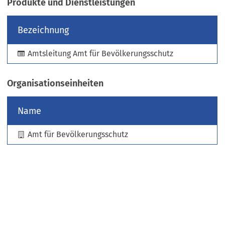
Produkte und Dienstleistungen
e
u
Bezeichnung
e
n
Amtsleitung Amt für Bevölkerungsschutz
T
a
b
Organisationseinheiten
)
Name
Amt für Bevölkerungsschutz