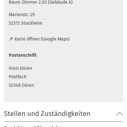
Raum Zimmer 2.03 (Gebäude A)
Marienstr. 29
52372 Stockheim
(
Karte öffnen (Google Maps)
Ö
f
Postanschrift
f
n
Kreis Düren
e
t
Postfach
i
52348 Düren
n
e
i
n
Stellen und Zuständigkeiten
e
m
n