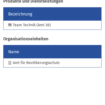
Produkte und Dienstleistungen
e
u
Bezeichnung
e
n
Team Technik (Amt 38)
T
a
b
Organisationseinheiten
)
Name
Amt für Bevölkerungsschutz