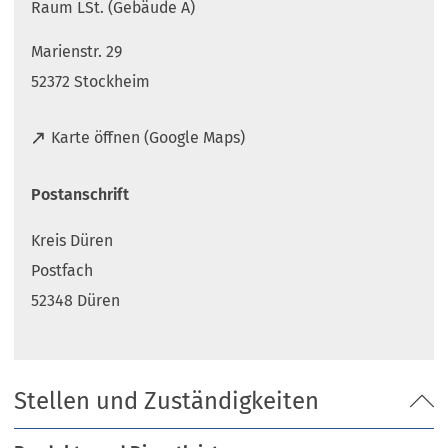
Raum LSt. (Gebäude A)
Marienstr. 29
52372 Stockheim
(
Karte öffnen (Google Maps)
Ö
f
Postanschrift
f
n
Kreis Düren
e
t
Postfach
i
52348 Düren
n
e
i
n
Stellen und Zuständigkeiten
e
m
n