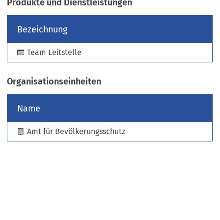
Produkte und Dienstleistungen
e
u
Bezeichnung
e
n
Team Leitstelle
T
a
b
Organisationseinheiten
)
Name
Amt für Bevölkerungsschutz