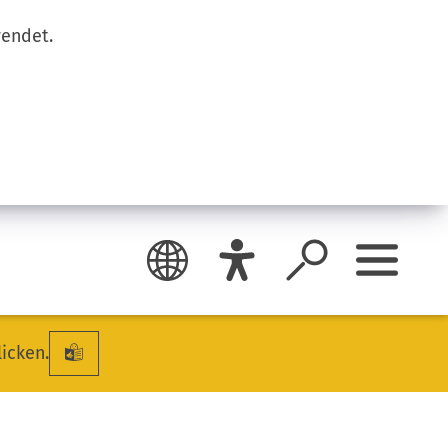
wendet.
licken.