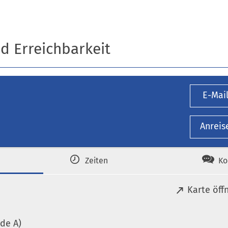
nd Erreichbarkeit
E-Mai
Anreis
Zeiten
Ko
(
Karte öff
Ö
f
de A)
f