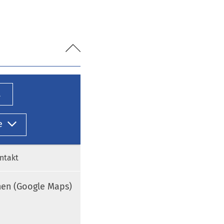
l
e
ntakt
nen (Google Maps)