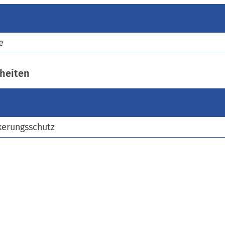
)
e
heiten
kerungsschutz