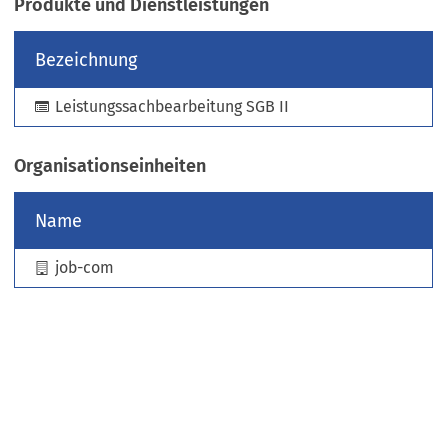
Produkte und Dienstleistungen
e
u
Bezeichnung
e
n
Leistungssachbearbeitung SGB II
T
a
b
Organisationseinheiten
)
Name
job-com