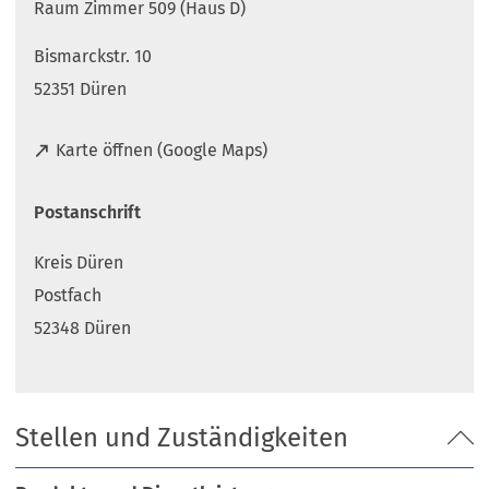
Raum Zimmer 509 (Haus D)
Bismarckstr. 10
52351 Düren
(
Karte öffnen (Google Maps)
Ö
f
Postanschrift
f
n
Kreis Düren
e
t
Postfach
i
52348 Düren
n
e
i
n
Stellen und Zuständigkeiten
e
m
n