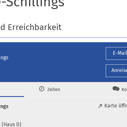
-Schillings
nd Erreichbarkeit
E-Mai
ings
Anreis
Zeiten
Ko
(
Karte öff
ings
Ö
f
 (Haus D)
f