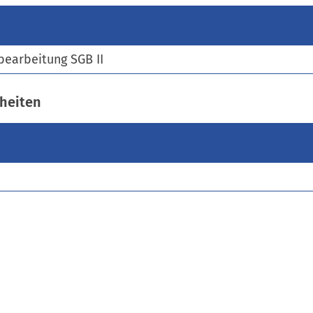
)
bearbeitung SGB II
heiten