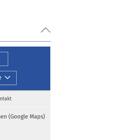
l
e
ntakt
nen (Google Maps)