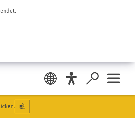
wendet.
licken.