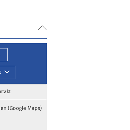
l
e
ntakt
nen (Google Maps)