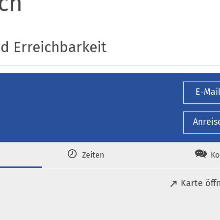
ch
nd Erreichbarkeit
E-Mai
Anreis
Zeiten
Ko
(
Karte öff
Ö
f
f