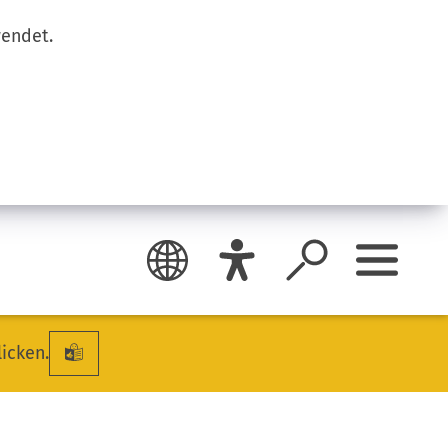
wendet.
licken.