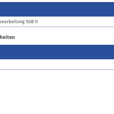
)
bearbeitung SGB II
heiten