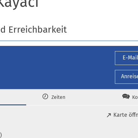
Kayaci
nd Erreichbarkeit
E-Mai
Anreis
Zeiten
Ko
(
Karte öff
Ö
f
)
f