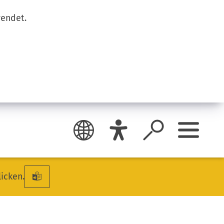
wendet.
licken.