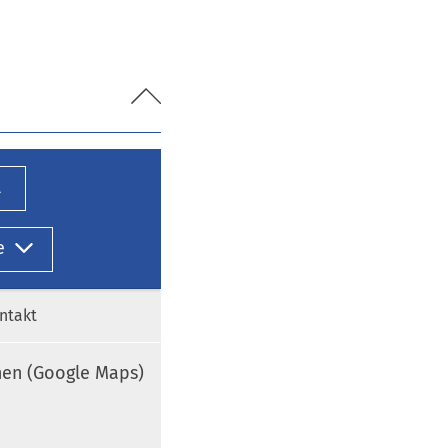
l
e
ntakt
nen (Google Maps)