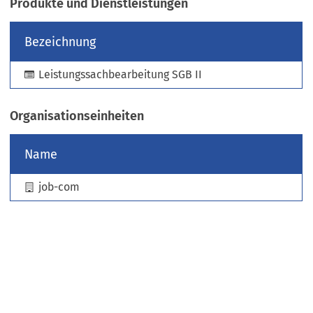
Produkte und Dienstleistungen
e
u
Bezeichnung
e
n
Leistungssachbearbeitung SGB II
T
a
b
Organisationseinheiten
)
Name
job-com