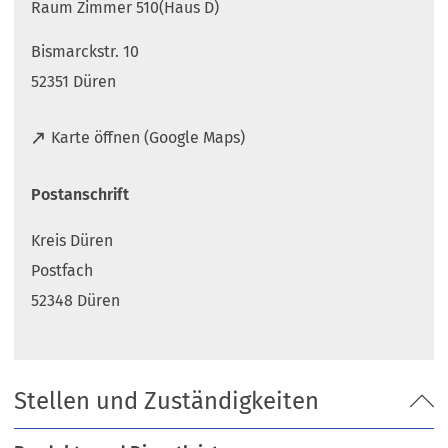
Raum Zimmer 510(Haus D)
Bismarckstr. 10
52351 Düren
(
Karte öffnen (Google Maps)
Ö
f
Postanschrift
f
n
Kreis Düren
e
t
Postfach
i
52348 Düren
n
e
i
n
Stellen und Zuständigkeiten
e
m
n