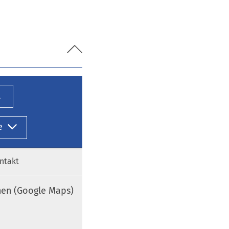
l
e
ntakt
nen (Google Maps)