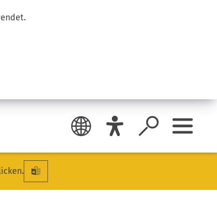
wendet.
licken.