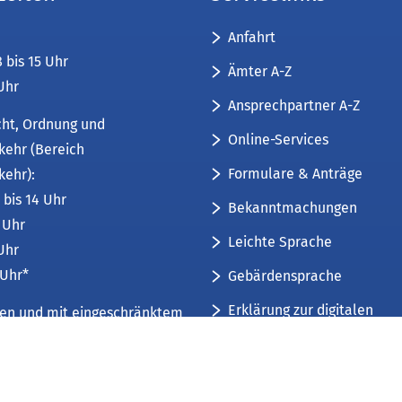
Anfahrt
8 bis 15 Uhr
Ämter A-Z
 Uhr
Ansprechpartner A-Z
cht, Ordnung und
Online-Services
kehr (Bereich
Formulare & Anträge
kehr):
 bis 14 Uhr
Bekanntmachungen
6 Uhr
Leichte Sprache
 Uhr
 Uhr*
Gebärdensprache
Erklärung zur digitalen
üren und mit eingeschränktem
Barrierefreiheit
mfang. Weitere Informationen
Sitemap
 und Öffnungszeiten
.