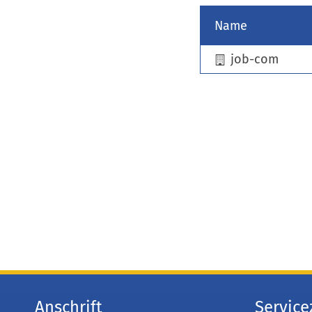
Name
job-com
Anschrift
Service