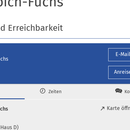
pich-Fuchs
nd Erreichbarkeit
E-Mai
uchs
Anreis
Zeiten
Ko
(
Karte öff
uchs
Ö
f
(Haus D)
f