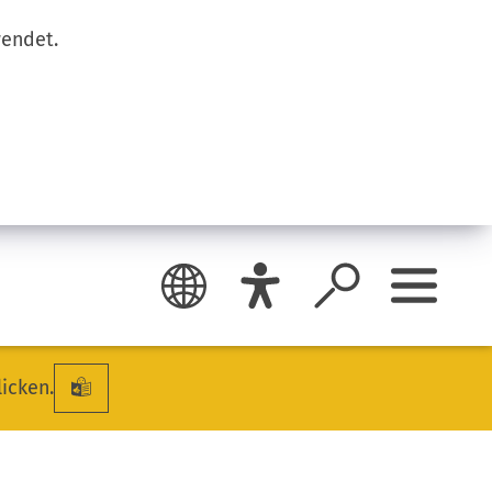
wendet.
licken.