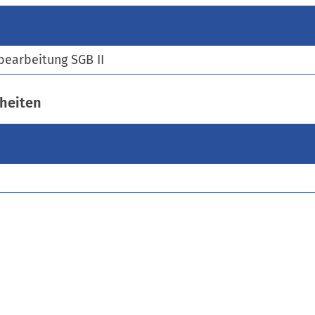
)
bearbeitung SGB II
heiten