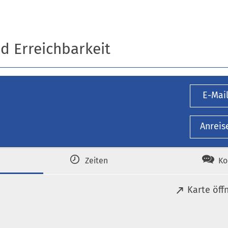
nd Erreichbarkeit
E-Mai
Anreis
Zeiten
Ko
(
Karte öff
Ö
f
f