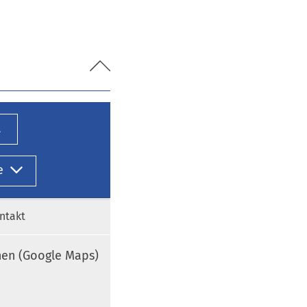
l
e
ntakt
nen (Google Maps)