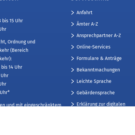
Anfahrt
8 bis 15 Uhr
Ämter A-Z
 Uhr
Ansprechpartner A-Z
cht, Ordnung und
Online-Services
kehr (Bereich
Formulare & Anträge
kehr):
 bis 14 Uhr
Bekanntmachungen
6 Uhr
Leichte Sprache
 Uhr
 Uhr*
Gebärdensprache
Erklärung zur digitalen
üren und mit eingeschränktem
Barrierefreiheit
mfang. Weitere Informationen
Sitemap
 und Öffnungszeiten
.