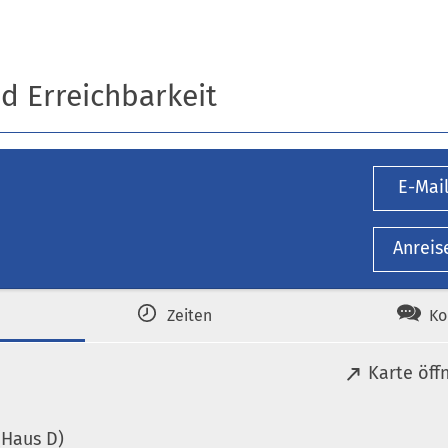
nd Erreichbarkeit
E-Mai
Anreis
Zeiten
Ko
(
Karte öff
Ö
f
(Haus D)
f