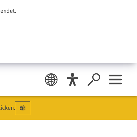
wendet.
licken.