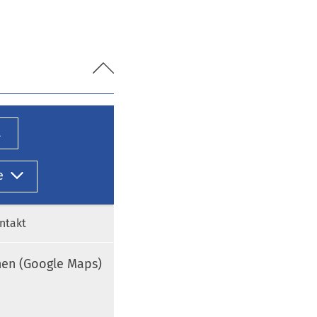
l
e
ntakt
nen (Google Maps)