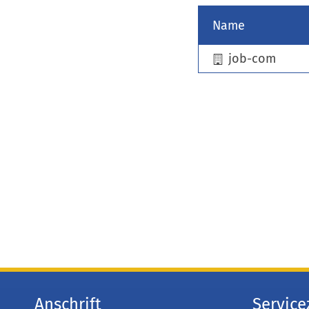
Name
job-com
Anschrift
Service