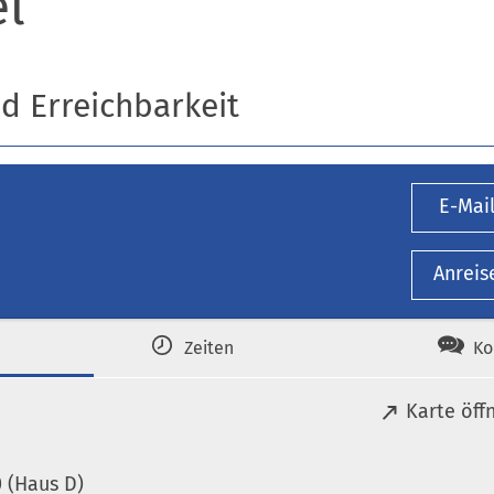
l
nd Erreichbarkeit
E-Mai
Anreis
Zeiten
Ko
(
Karte öff
Ö
f
 (Haus D)
f