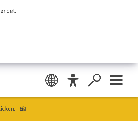
wendet.
licken.