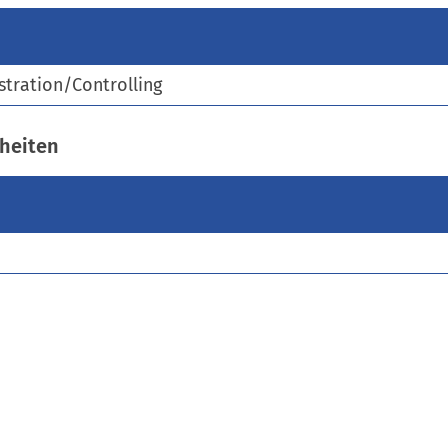
)
tration/Controlling
heiten