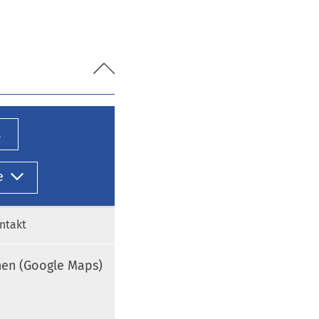
l
e
ntakt
nen (Google Maps)