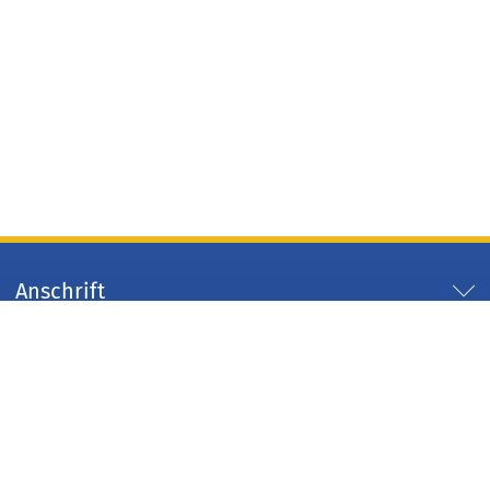
Anschrift
Servicezeiten
Servicelinks
Arbeitgeber Kreis Düren