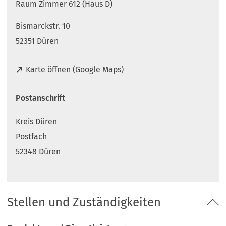
Raum Zimmer 612 (Haus D)
Bismarckstr. 10
52351 Düren
(
Karte öffnen (Google Maps)
Ö
f
Postanschrift
f
n
Kreis Düren
e
t
Postfach
i
52348 Düren
n
e
i
n
Stellen und Zuständigkeiten
e
m
n