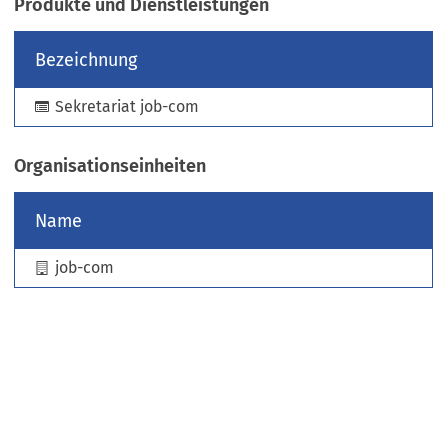
Produkte und Dienstleistungen
e
u
Bezeichnung
e
n
Sekretariat job-com
T
a
b
Organisationseinheiten
)
Name
job-com