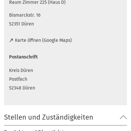
Raum Zimmer 225 (Haus D)
Bismarckstr. 16
52351 Düren
(
Karte öffnen (Google Maps)
Ö
f
Postanschrift
f
n
Kreis Düren
e
t
Postfach
i
52348 Düren
n
e
i
n
Stellen und Zuständigkeiten
e
m
n