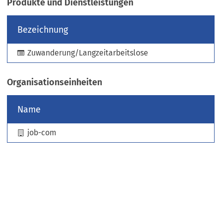
Produkte und Dienstleistungen
e
u
Bezeichnung
e
n
Zuwanderung/Langzeitarbeitslose
T
a
b
Organisationseinheiten
)
Name
job-com