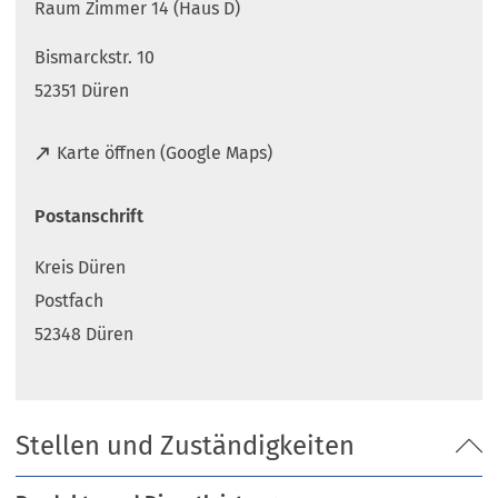
Raum Zimmer 14 (Haus D)
Bismarckstr. 10
52351 Düren
(
Karte öffnen (Google Maps)
Ö
f
Postanschrift
f
n
Kreis Düren
e
t
Postfach
i
52348 Düren
n
e
i
n
Stellen und Zuständigkeiten
e
m
n