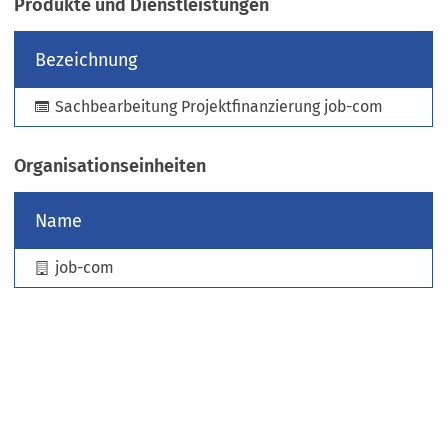
Produkte und Dienstleistungen
e
u
Bezeichnung
e
n
Sachbearbeitung Projektfinanzierung job-com
T
a
b
Organisationseinheiten
)
Name
job-com