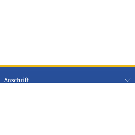
Anschrift
Servicezeiten
Servicelinks
Arbeitgeber Kreis Düren