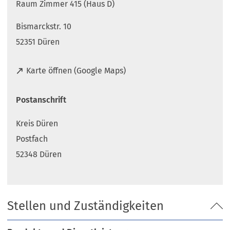
Raum Zimmer 415 (Haus D)
Bismarckstr. 10
52351 Düren
(
Karte öffnen (Google Maps)
Ö
f
Postanschrift
f
n
Kreis Düren
e
t
Postfach
i
52348 Düren
n
e
i
n
Stellen und Zuständigkeiten
e
m
n