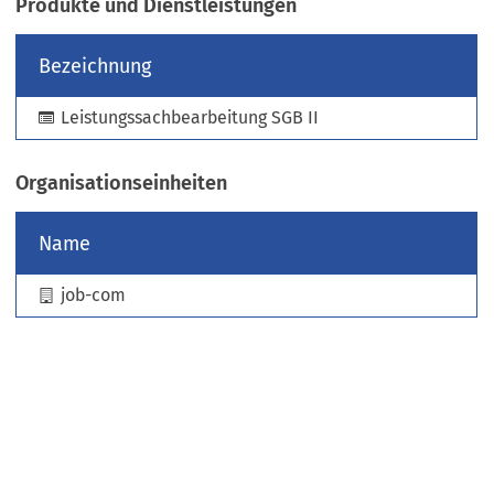
Produkte und Dienstleistungen
e
u
Bezeichnung
e
n
Leistungssachbearbeitung SGB II
T
a
b
Organisationseinheiten
)
Name
job-com