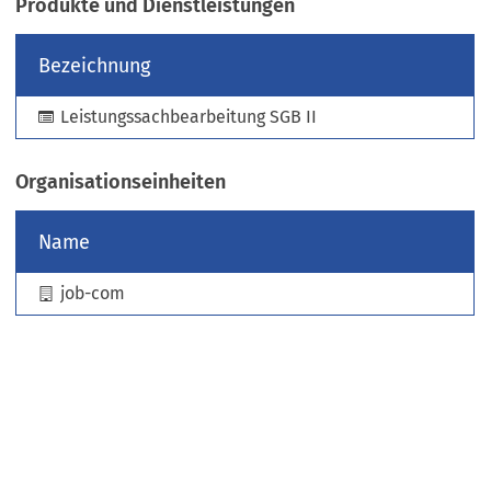
Produkte und Dienstleistungen
e
u
Bezeichnung
e
n
Leistungssachbearbeitung SGB II
T
a
b
Organisationseinheiten
)
Name
job-com