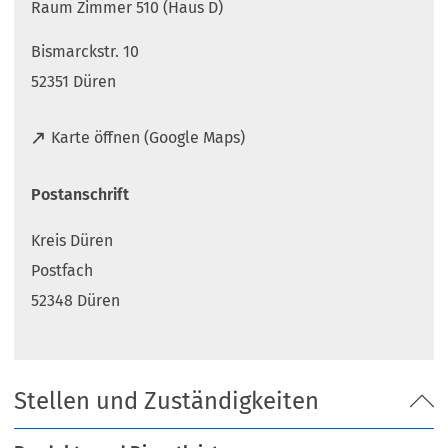
Raum Zimmer 510 (Haus D)
Bismarckstr. 10
52351 Düren
(
Karte öffnen (Google Maps)
Ö
f
Postanschrift
f
n
Kreis Düren
e
t
Postfach
i
52348 Düren
n
e
i
n
Stellen und Zuständigkeiten
e
m
n