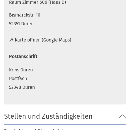
Raum Zimmer 606 (Haus D)
Bismarckstr. 10
52351 Düren
(
Karte öffnen (Google Maps)
Ö
f
Postanschrift
f
n
Kreis Düren
e
t
Postfach
i
52348 Düren
n
e
i
n
Stellen und Zuständigkeiten
e
m
n