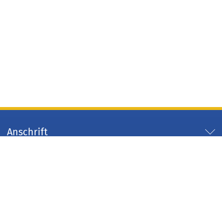
Anschrift
Servicezeiten
Servicelinks
Arbeitgeber Kreis Düren