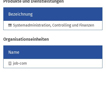
Produkte und Dienstleistungen
e
u
Bezeichnung
e
n
Systemadministration, Controlling und Finanzen
T
a
b
Organisationseinheiten
)
Name
job-com