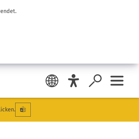
wendet.
licken.