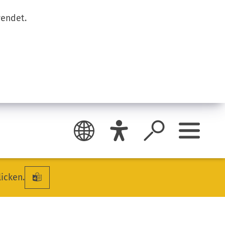
wendet.
licken.