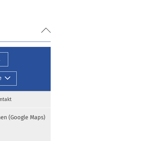
l
e
ntakt
nen (Google Maps)