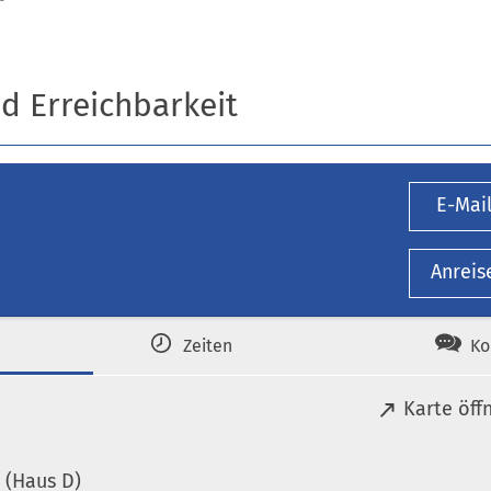
r
nd Erreichbarkeit
E-Mai
Anreis
Zeiten
Ko
(
Karte öff
Ö
f
 (Haus D)
f