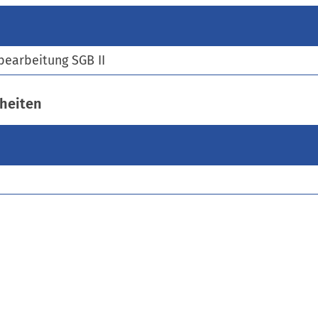
)
bearbeitung SGB II
heiten