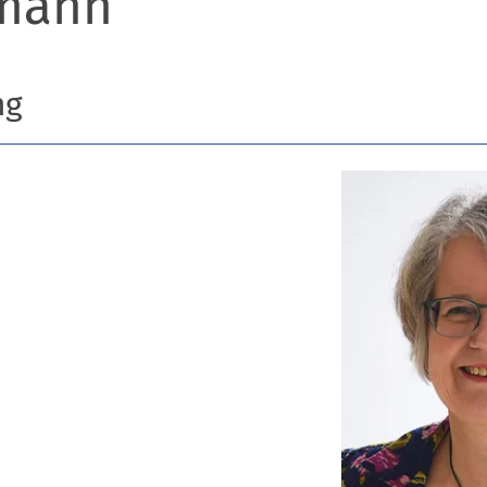
mann
ng