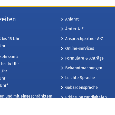
zeiten
Anfahrt
Ämter A-Z
Ansprechpartner A-Z
8 bis 15 Uhr
 Uhr
Online-Services
kehrsamt:
Formulare & Anträge
 bis 14 Uhr
Bekanntmachungen
6 Uhr
Leichte Sprache
 Uhr
 Uhr*
Gebärdensprache
üren und mit eingeschränktem
Erklärung zur digitalen
Barrierefreiheit
mfang. Weitere Informationen
Sitemap