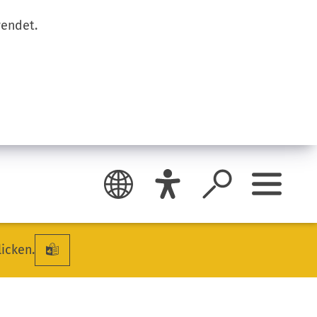
wendet.
licken.