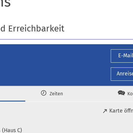
ms
nd Erreichbarkeit
E-Mai
Anreis
Zeiten
Ko
(
Karte öff
Ö
f
 (Haus C)
f