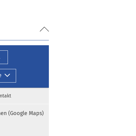
l
e
ntakt
nen (Google Maps)