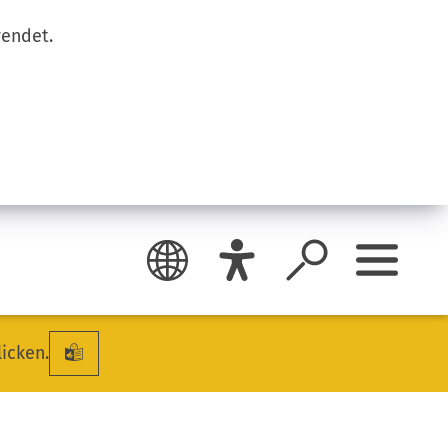
wendet.
licken.