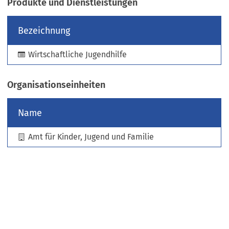
Produkte und Dienstleistungen
e
u
Bezeichnung
e
n
Wirtschaftliche Jugendhilfe
T
a
b
Organisationseinheiten
)
Name
Amt für Kinder, Jugend und Familie