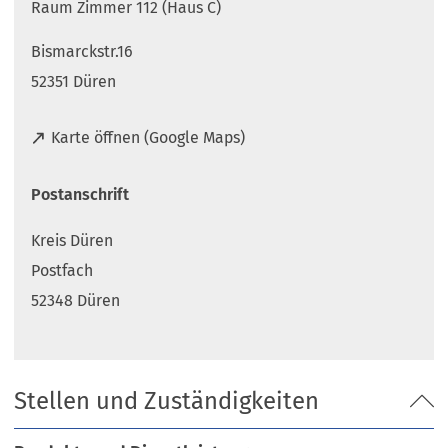
Raum Zimmer 112 (Haus C)
Bismarckstr.16
52351 Düren
(
Karte öffnen (Google Maps)
Ö
f
Postanschrift
f
n
Kreis Düren
e
t
Postfach
i
52348 Düren
n
e
i
n
Stellen und Zuständigkeiten
e
m
n