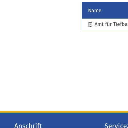
Name
Amt für Tiefb
Anschrift
Service