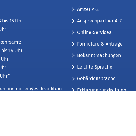
Ämter A-Z
Ansprechpartner A-Z
8 bis 15 Uhr
 Uhr
Online-Services
kehrsamt:
Formulare & Anträge
 bis 14 Uhr
Bekanntmachungen
6 Uhr
Leichte Sprache
 Uhr
 Uhr*
Gebärdensprache
üren und mit eingeschränktem
Erklärung zur digitalen
Barrierefreiheit
mfang. Weitere Informationen
Sitemap
 und Öffnungszeiten
.