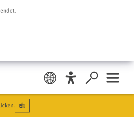
wendet.
licken.