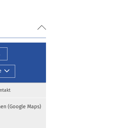
l
e
ntakt
nen (Google Maps)