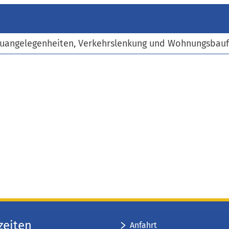
)
auangelegenheiten, Verkehrslenkung und Wohnungsbau
zeiten
Anfahrt