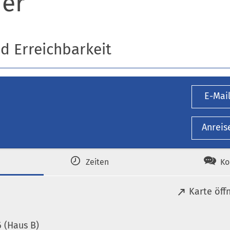
er
nd Erreichbarkeit
E-Mai
Anreis
Zeiten
Ko
(
Karte öff
Ö
f
 (Haus B)
f