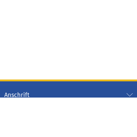
Anschrift
Servicezeiten
Servicelinks