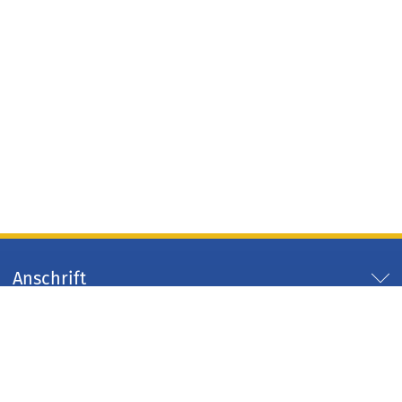
Anschrift
Servicezeiten
Servicelinks