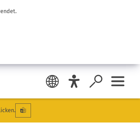
wendet.
licken.