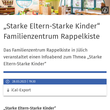
„Starke Eltern-Starke Kinder“
Familienzentrum Rappelkiste
Das Familienzentrum Rappelkiste in Jülich
veranstaltet einen Infoabend zum Thmea „Starke
Eltern-Starke Kinder“
Veranstaltungsinformationen
28.03.2023
19:30
Datum
Links
iCal-Export
&
Uhrzeit
„Starke Eltern-Starke Kinder“