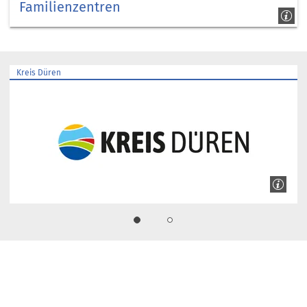
Familienzentren
Kreismäuse
Kreis Düren
1
2