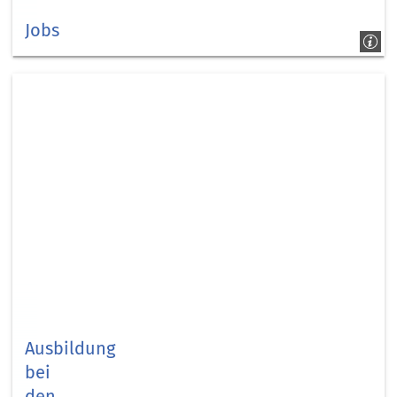
Jobs
Kreismäuse
Ausbildung
bei
den