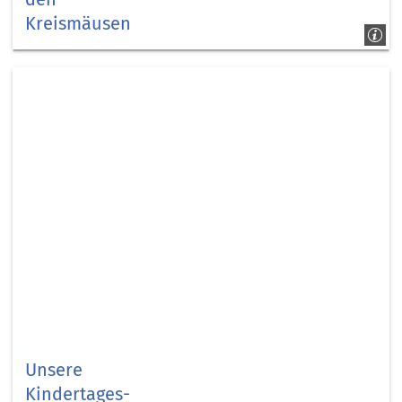
Kreismäusen
Kreimäuse
Unsere
Kindertages­