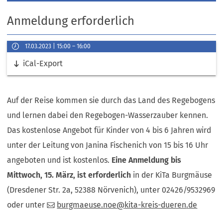
Anmeldung erforderlich
Veranstaltungsinformationen
17.03.2023
15:00
–
16:00
Datum
Links
iCal-Export
&
Uhrzeit
Auf der Reise kommen sie durch das Land des Regebogens
und lernen dabei den Regebogen-Wasserzauber kennen.
Das kostenlose Angebot für Kinder von 4 bis 6 Jahren wird
unter der Leitung von Janina Fischenich von 15 bis 16 Uhr
angeboten und ist kostenlos.
Eine Anmeldung bis
Mittwoch, 15. März, ist erforderlich
in der KiTa Burgmäuse
(Dresdener Str. 2a, 52388 Nörvenich), unter 02426/9532969
oder unter
burgmaeuse.noe
kita-kreis-dueren
de