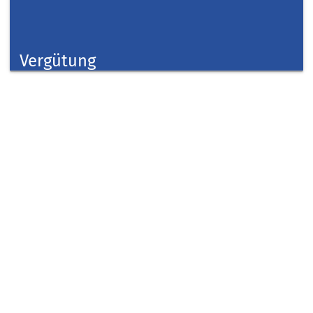
Vergütung
Taschengeldbörse
Kreis Düren