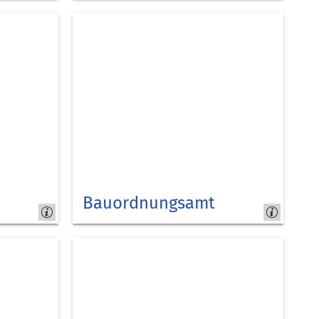
Kreis
Düren
z
Bauordnungsamt
Kreis
Düren