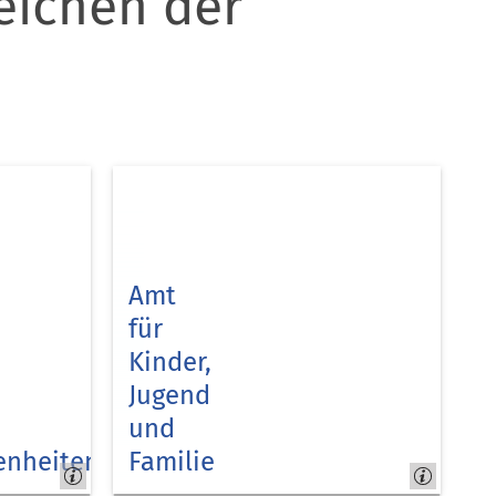
eichen der
Amt
für
Kinder,
Jugend
und
enheiten
Familie