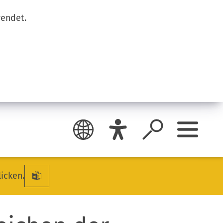
wendet.
licken.