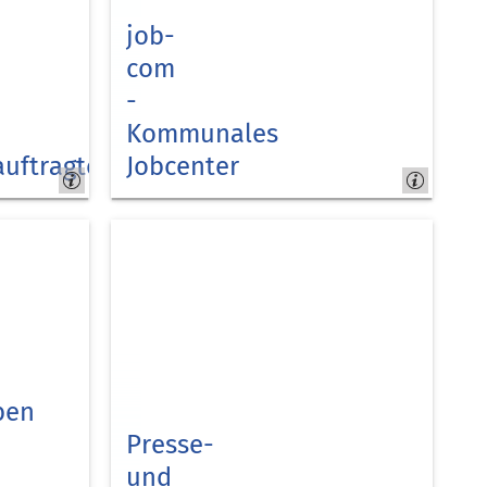
job-
com
-
Kommunales
auftragte
Jobcenter
Kreis
Düren
ben
Presse-
und