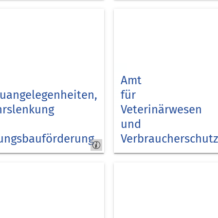
Kreis
Düren
Amt
auangelegenheiten,
für
hrslenkung
Veterinärwesen
und
ngsbauförderung
Verbraucherschut
Kreis
Düren