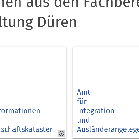
nen aus den Fachber
ltung Düren
Amt
für
formationen
Integration
und
schaftskataster
Ausländerangeleg