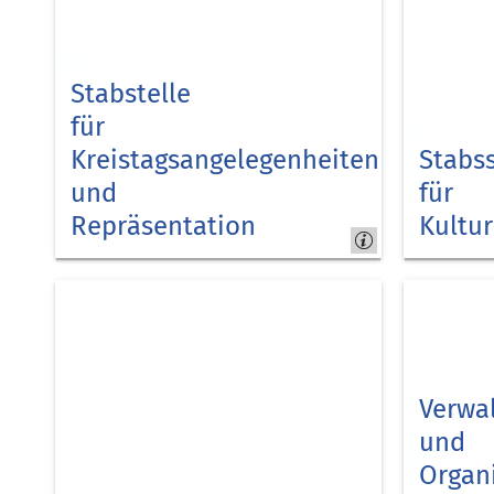
Stabstelle
für
Kreistagsangelegenheiten
Stabss
und
für
Repräsentation
Kultur
Kreis
Kreis
Düren
Düren
Verwal
und
Organ