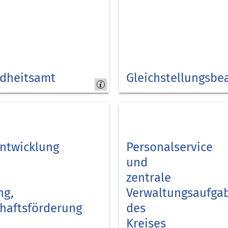
dheitsamt
Gleichstellungsbe
Kreis
Düren
entwicklung
Personalservice
und
zentrale
ng,
Verwaltungsaufga
chaftsförderung
des
Kreises