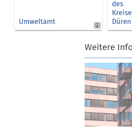
des
Kreise
Umweltamt
Düren
Kreis
Kreis
Düren
Düren
Weitere Inf