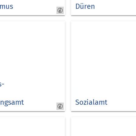
smus
Düren
Kreis
Düren
s-
ngsamt
Sozialamt
Kreis
Düren -
Sozialamt