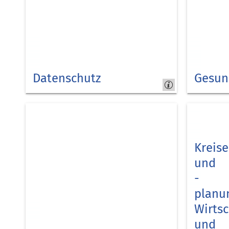
Datenschutz
Gesun
Kreis
Kreis
Düren
Düren
Kreis
und
-
planu
Wirts
und