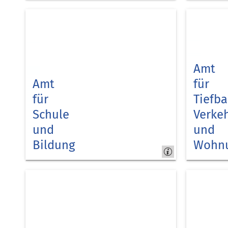
Kreis
Kreis
Düren
Düren
Amt
Amt
für
für
Tiefb
Schule
Verke
und
und
Bildung
Wohnu
Kreis
Kreis
Düren
Düren