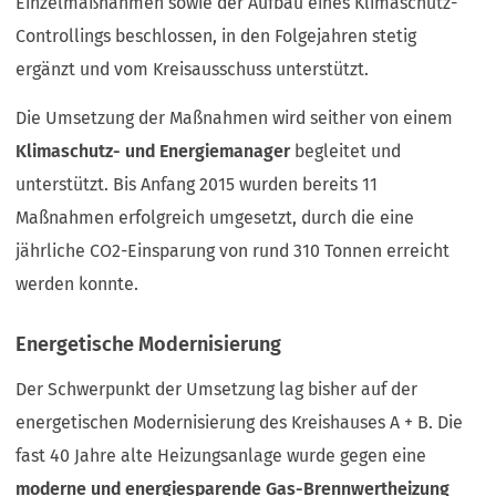
Einzelmaßnahmen sowie der Aufbau eines Klimaschutz-
e
a
n
Controllings beschlossen, in den Folgejahren stetig
b
T
)
ergänzt und vom Kreisausschuss unterstützt.
a
b
Die Umsetzung der Maßnahmen wird seither von einem
)
Klimaschutz- und Energiemanager
begleitet und
unterstützt. Bis Anfang 2015 wurden bereits 11
Maßnahmen erfolgreich umgesetzt, durch die eine
jährliche CO2-Einsparung von rund 310 Tonnen erreicht
werden konnte.
Energetische Modernisierung
Der Schwerpunkt der Umsetzung lag bisher auf der
energetischen Modernisierung des Kreishauses A + B. Die
fast 40 Jahre alte Heizungsanlage wurde gegen eine
moderne und energiesparende Gas-Brennwertheizung