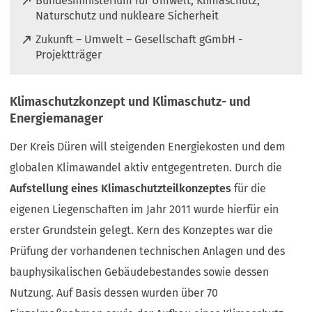
Bundesministerium für Umwelt, Klimaschutz,
f
(
Naturschutz und nukleare Sicherheit
f
Ö
n
Zukunft – Umwelt – Gesellschaft gGmbH -
f
e
(
Projektträger
f
t
Ö
n
i
f
e
n
Klimaschutzkonzept und Klimaschutz- und
f
t
e
n
Energiemanager
i
i
e
n
n
Der Kreis Düren will steigenden Energiekosten und dem
t
e
e
i
globalen Klimawandel aktiv entgegentreten. Durch die
i
m
n
n
Aufstellung eines Klimaschutzteilkonzeptes
für die
n
e
e
e
i
eigenen Liegenschaften im Jahr 2011 wurde hierfür ein
m
u
n
erster Grundstein gelegt. Kern des Konzeptes war die
n
e
e
e
n
Prüfung der vorhandenen technischen Anlagen und des
m
u
T
n
bauphysikalischen Gebäudebestandes sowie dessen
e
a
e
n
Nutzung. Auf Basis dessen wurden über 70
b
u
T
)