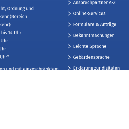
Ansprechpartner A-Z
cht, Ordnung und
Online-Services
kehr (Bereich
Formulare & Anträge
kehr):
 bis 14 Uhr
Bekanntmachungen
6 Uhr
Leichte Sprache
 Uhr
 Uhr*
Gebärdensprache
Erklärung zur digitalen
üren und mit eingeschränktem
Barrierefreiheit
mfang. Weitere Informationen
Sitemap
 und Öffnungszeiten
.