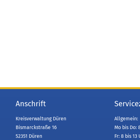
in
einem
neuen
Tab)
Anschrift
Service
Kreisverwaltung Düren
Allgemein:
Bismarckstraße 16
Mo bis Do: 
52351 Düren
Fr: 8 bis 13