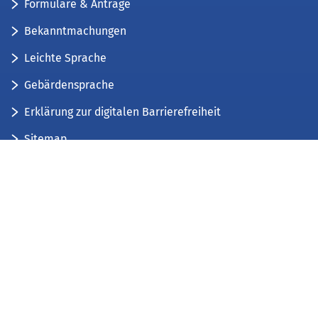
Formulare & Anträge
Bekanntmachungen
Leichte Sprache
Gebärdensprache
Erklärung zur digitalen Barrierefreiheit
Sitemap
Der Kreis Düren stellt sich vor
Wir bieten...
Wir bilden aus...
Stellenausschreibungen