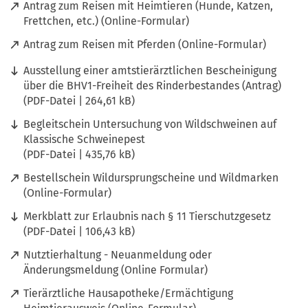
n
Antrag zum Reisen mit Heimtieren (Hunde, Katzen,
f
e
(
Frettchen, etc.) (Online-Formular)
f
t
Ö
n
(
Antrag zum Reisen mit Pferden (Online-Formular)
i
f
e
Ö
n
f
Ausstellung einer amtstierärztlichen Bescheinigung
t
f
e
n
über die BHV1-Freiheit des Rinderbestandes (Antrag)
i
f
i
e
PDF
-Datei
264,61 kB
n
n
n
t
e
e
Begleitschein Untersuchung von Wildschweinen auf
e
i
i
t
Klassische Schweinepest
m
n
n
i
PDF
-Datei
435,76 kB
n
e
e
n
e
i
Bestellschein Wildursprungscheine und Wildmarken
m
e
u
n
(
(Online-Formular)
n
i
e
e
Ö
e
n
n
Merkblatt zur Erlaubnis nach § 11 Tierschutzgesetz
m
f
u
e
T
PDF
-Datei
106,43 kB
n
f
e
m
a
e
n
n
Nutztierhaltung - Neuanmeldung oder
n
b
u
e
T
(
Änderungsmeldung (Online Formular)
e
)
e
t
a
Ö
u
n
Tierärztliche Hausapotheke/Ermächtigung
i
b
f
e