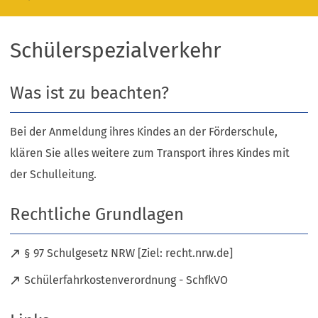
Schülerspezialverkehr
Was ist zu beachten?
Bei der Anmeldung ihres Kindes an der Förderschule,
klären Sie alles weitere zum Transport ihres Kindes mit
der Schulleitung.
Rechtliche Grundlagen
(
§ 97 Schulgesetz NRW [Ziel: recht.nrw.de]
Ö
(
Schülerfahrkostenverordnung - SchfkVO
f
Ö
f
f
n