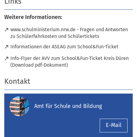
Links
f
e
n
t
Weitere Informationen:
e
i
t
n
www.schulministerium.nrw.de - Fragen und Antworten
i
e
(
zu Schülerfahrkosten und Schülertickets
n
i
Ö
e
n
(
Informationen der ASEAG zum School&Fun-Ticket
f
i
e
Ö
f
n
Info-Flyer der AVV zum School&Fun-Ticket Kreis Düren
m
f
n
e
(
(Download pdf-Dokument)
n
f
e
m
Ö
e
n
t
n
f
u
Kontakt
e
i
e
f
e
t
n
u
n
n
i
e
e
e
T
n
i
n
t
Amt für Schule und Bildung
a
e
n
T
i
b
i
e
a
n
)
n
m
E-Mail
b
e
e
n
)
i
m