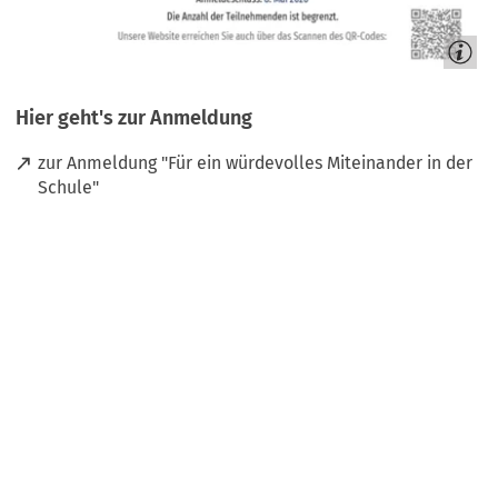
Hier geht's zur Anmeldung
zur Anmeldung "Für ein würdevolles Miteinander in der
(
Schule"
Ö
f
f
n
e
t
i
n
e
i
n
e