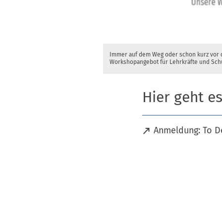
Immer auf dem Weg oder schon kurz vor d
Workshopangebot für Lehrkräfte und Schu
Hier geht e
(
Anmeldung: To D
Ö
f
f
n
e
t
i