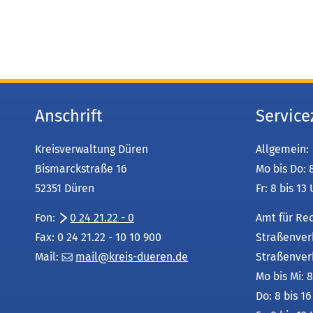
n
e
i
n
e
m
n
Anschrift
Service
e
u
Kreisverwaltung Düren
Allgemein:
e
Bismarckstraße 16
Mo bis Do: 
n
52351 Düren
Fr: 8 bis 13
T
a
Fon:
0 24 21.22 - 0
Amt für Re
b
Fax: 0 24 21.22 - 10 10 900
Straßenver
)
Mail:
mail
kreis-dueren
de
Straßenver
Mo bis Mi: 8
Do: 8 bis 1