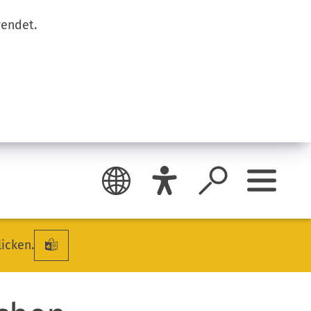
wendet.
licken.