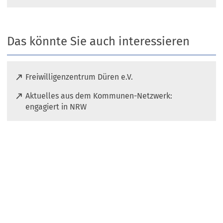
Das könnte Sie auch interessieren
(
Freiwilligenzentrum Düren e.V.
Ö
Aktuelles aus dem Kommunen-Netzwerk:
f
(
engagiert in NRW
f
Ö
n
f
e
f
t
n
i
e
n
t
e
i
i
n
n
e
e
i
m