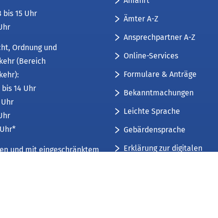
Anfahrt
8 bis 15 Uhr
Ämter A-Z
 Uhr
Ansprechpartner A-Z
cht, Ordnung und
Online-Services
kehr (Bereich
Formulare & Anträge
kehr):
 bis 14 Uhr
Bekanntmachungen
6 Uhr
Leichte Sprache
 Uhr
 Uhr*
Gebärdensprache
Erklärung zur digitalen
üren und mit eingeschränktem
Barrierefreiheit
mfang. Weitere Informationen
Sitemap
 und Öffnungszeiten
.