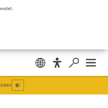
wendet.
licken.