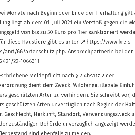
ei Monate nach Beginn oder Ende der Tierhaltung gilt al
ung liegt ab dem 01. Juli 2021 ein Verstoß gegen die Me
gsgeld von bis zu 50 Euro pro Tier sanktioniert werde
ür diese Haustiere gibt es unter
https://www.kreis-
us/amt/66/artenschutz.php
. Ansprechpartnerin bei der 
 02421/22-1066311
eschriebene Meldepflicht nach § 7 Absatz 2 der
rordnung dient dem Zweck, Wildfänge, illegale Einfuhr
s geschützten Arten zu verhindern. Sie schreibt vor, 
rs geschützten Arten unverzüglich nach Beginn der Hal
ter, Geschlecht, Herkunft, Standort, Verwendungszweck u
der zuständigen Behörde unverzüglich angezeigt werd
ierbestand sind ebenfalls zu melden.