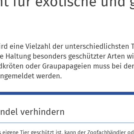
ht für exotische und 
rd eine Vielzahl der unterschiedlichsten 
Die Haltung besonders geschützter Arten w
ldkröten oder Graupapageien muss bei de
angemeldet werden.
andel verhindern
s eigene Tier geschützt ist, kann der Zoofachhändler od