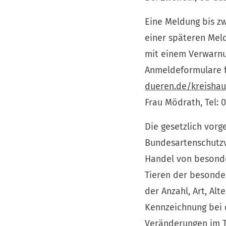
Eine Meldung bis zw
einer späteren Meld
mit einem Verwarnun
Anmeldeformulare f
(Öffnet
dueren.de/kreisha
in
Frau Mödrath, Tel:
einem
Die gesetzlich vorg
neuen
Bundesartenschutzve
Tab)
Handel von besonder
Tieren der besonde
der Anzahl, Art, Al
Kennzeichnung bei 
Veränderungen im T