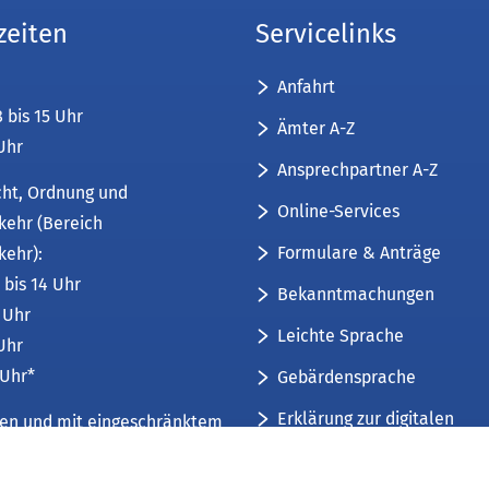
zeiten
Servicelinks
Anfahrt
8 bis 15 Uhr
Ämter A-Z
 Uhr
Ansprechpartner A-Z
cht, Ordnung und
Online-Services
kehr (Bereich
Formulare & Anträge
kehr):
 bis 14 Uhr
Bekanntmachungen
6 Uhr
Leichte Sprache
 Uhr
 Uhr*
Gebärdensprache
Erklärung zur digitalen
üren und mit eingeschränktem
Barrierefreiheit
mfang. Weitere Informationen
Sitemap