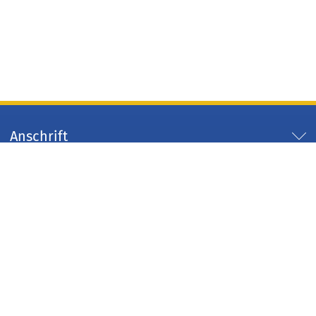
Anschrift
Servicezeiten
Servicelinks
Arbeitgeber Kreis Düren