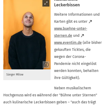
Leckerbissen
Weitere Informationen und
Karten gibt es unter
www.buehne-unter-
(Öffnet
sternen.de
und
in
(Öffnet
www.eventim.de
(alle bisher
einem
in
gekauften Ticktes, die
neuen
einem
wegen der Corona-
Tab)
neuen
Pandemie nicht eingelöst
Tab)
werden konnten, behalten
Sänger Milow
ihre Gültigkeit).
Neben musikalischem
Hochgenuss wird es während der "Bühne unter Sternen"
auch kulinarische Leckerbissen geben – "auch das trägt