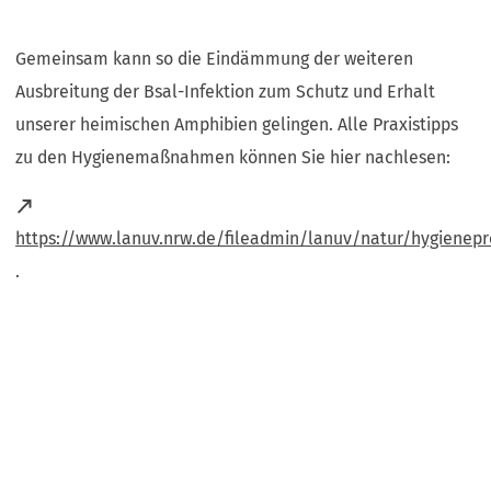
Gemeinsam kann so die Eindämmung der weiteren
Ausbreitung der Bsal-Infektion zum Schutz und Erhalt
unserer heimischen Amphibien gelingen. Alle Praxistipps
zu den Hygienemaßnahmen können Sie hier nachlesen:
https://www.lanuv.nrw.de/fileadmin/lanuv/natur/hygienepr
(Öffnet
.
in
einem
neuen
Tab)