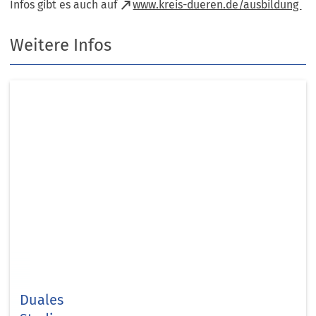
(Öffnet
Infos gibt es auch auf
www.kreis-dueren.de/ausbildung
in
Weitere Infos
einem
neuen
Tab)
Duales